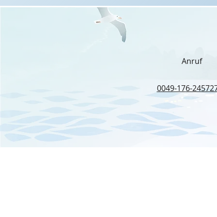
Anruf
0049-17
6-24572