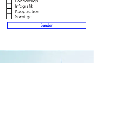
Logodesign
Infografik
Kooperation
Sonstiges
Senden
Anruf
0049-17
6-24572776
Email
mail@mirjasturm.com
Folge mir